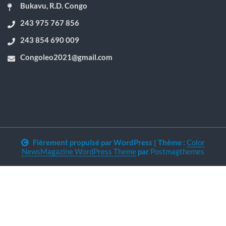
Bukavu, R.D. Congo
243 975 767 856
243 854 690 009
Congoleo2021@gmail.com
Fièrement propulsé par WordPress
|
Thème :
Color
NewsMagazine WordPress Theme
par
Postmagthemes