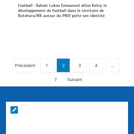
Football : Bahati Lukoo Emmanuel allias Keita; le
développement du football dans le territoire de
Rutshuru/NK autour du PNVI porte son identité
Précédent
1
2
3
4
…
7
Suivant