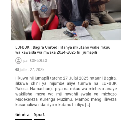
EUFBUK : Bagira United ilifanya mkutano wake mkuu
wa kawaida wa mwaka 2024-2025 hii jumapili
par
CONGOLEO
juillet 27, 2025
Ilikuwa hii jumapili tarehe 27 Julai 2025 mtaani Bagira,
ilikuwa chini ya mjumbe aliye tumwa na EUFBUK
Raissa, Namashunju piya na mkuu wa michezo anaye
wakilisha meya wa mji mwahii swala ya michezo
Mudekereza Kurenga Muzimu. Mambo mengi iliweza
kusumuliwa ndani ya mkutano hii iliyo […]
Général
Sport