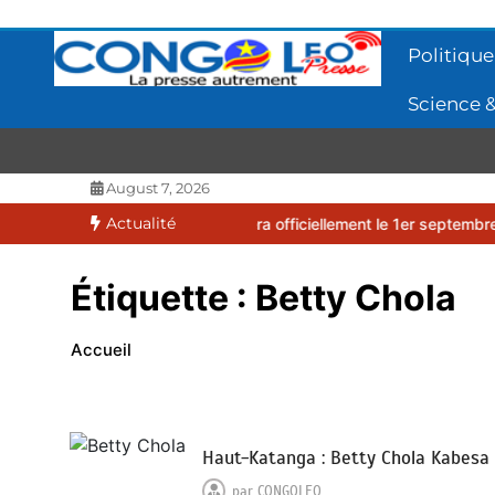
Aller
au
Politique
contenu
Science &
CONGOLEO
La presse autrement
August 7, 2026
Actualité
2026-2027 débutera officiellement le 1er septembre 2026
EUFBUK 
Étiquette :
Betty Chola
Accueil
Haut-Katanga : Betty Chola Kabesa
par
CONGOLEO