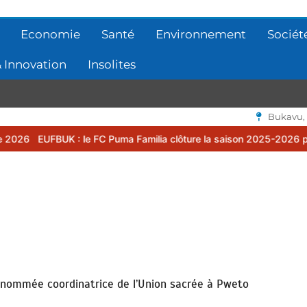
Economie
Santé
Environnement
Sociét
 Innovation
Insolites
Bukavu,
: le FC Puma Familia clôture la saison 2025-2026 par une assemblée
 nommée coordinatrice de l’Union sacrée à Pweto