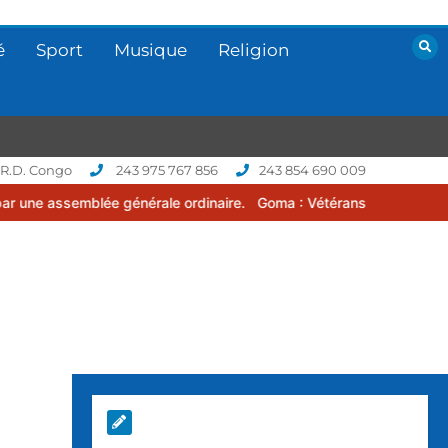
é
Sport
Musique
Religion
 R.D. Congo
243 975 767 856
243 854 690 009
 générale ordinaire.
Goma : Vétérans Cup 2026 -2027, une compétit